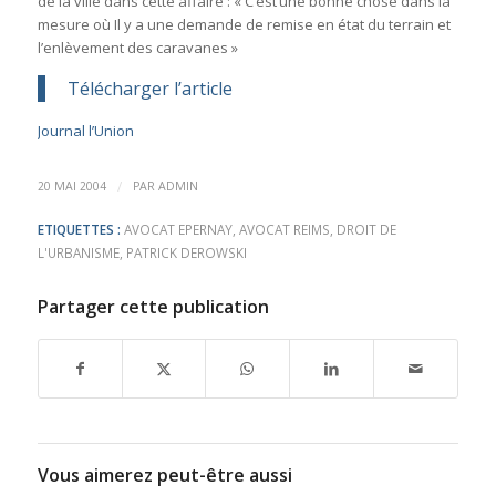
de la ville dans cette affaire : « C’est’une bonne chose dans la
mesure où Il y a une demande de remise en état du terrain et
l’enlèvement des caravanes »
Télécharger l’article
Journal l’Union
/
20 MAI 2004
PAR
ADMIN
ETIQUETTES :
AVOCAT EPERNAY
,
AVOCAT REIMS
,
DROIT DE
L'URBANISME
,
PATRICK DEROWSKI
Partager cette publication
Vous aimerez peut-être aussi